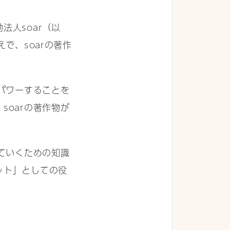
人soar（以
で、soarの著作
パワーすることを
oarの著作物が
。
ていくための知識
ット」としての役