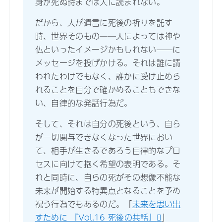
身が死ぬ時までは人に読まれない。
だから、人が遺言に死後の祈りを託す
時、世界そのもの──人によっては神や
仏といったイメージかもしれない──に
メッセージを投げかける。それは誰に請
われたわけでもなく、誰かに受け止めら
れることを自分で確かめることもできな
い、自律的な発話行為だ。
そして、それは自分の死後という、自ら
が一切関与できなくなった世界におい
て、相手が生きるであろう自律的なプロ
セスに向けて抱く希望の表明である。そ
れと同時に、自らの死がその想像不能な
未来が開始する特異点となることを予め
祝う行為でもあるのだ。「
未来を思い出
すために 『Vol.16 死後の共話』
」