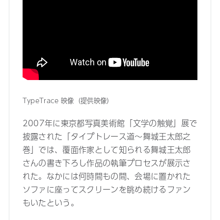
TypeTrace 映像（提供映像）
2007年に東京都写真美術館「文学の触覚」展で
披露された「タイプトレース道～舞城王太郎之
巻」では、覆面作家として知られる舞城王太郎
さんの書き下ろし作品の執筆プロセスが展示さ
れた。なかには何時間もの間、会場に置かれた
ソファに座ってスクリーンを眺め続けるファン
もいたという。