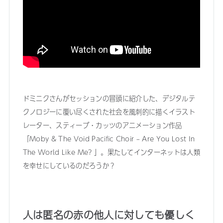
ドミニクさんがセッションの冒頭に紹介した、デジタルテ
クノロジーに覆い尽くされた社会を風刺的に描くイラスト
レーター、スティーブ・カッツのアニメーション作品
「Moby & The Void Pacific Choir – Are You Lost In
The World Like Me? 」。果たしてインターネットは人類
を幸せにしているのだろうか？
人は匿名の赤の他人に対しても優しく