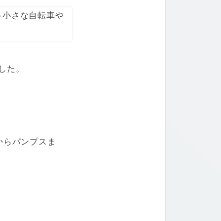
ました。
からパンプスま