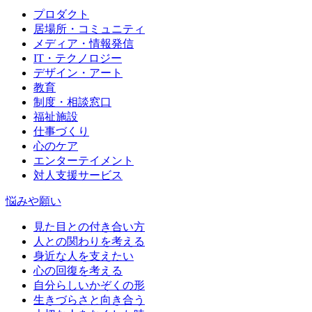
プロダクト
居場所・コミュニティ
メディア・情報発信
IT・テクノロジー
デザイン・アート
教育
制度・相談窓口
福祉施設
仕事づくり
心のケア
エンターテイメント
対人支援サービス
悩みや願い
見た目との付き合い方
人との関わりを考える
身近な人を支えたい
心の回復を考える
自分らしいかぞくの形
生きづらさと向き合う