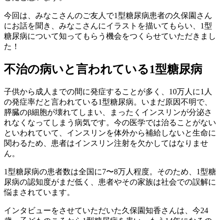
今回は、みなこさんのご友人で1型糖尿病患者の久保園さん
にお話を聞き、みなこさんにイラストを描いてもらい、1型
糖尿病について知ってもらう機会をつくらせていただきまし
た！
不治の病いと言われている1型糖尿病
子供から成人までの間に発症することが多く、10万人に1人
の発症率だと言われている1型糖尿病。いまだ原因不明で、
膵臓のβ細胞が壊れてしまい、まったくインスリンが分泌さ
れなくなってしまう病気です。今の医学では治ることがない
といわれていて、インスリンを体外から補給しないと生命に
関わるため、患者はインスリン注射を欠かしてはなりませ
ん。
1型糖尿病の患者数は全国に7〜8万人程度。そのため、1型糖
尿病の認知度がまだ低く、患者やその家族は社会での誤解に
悩まされています。
インタビューをさせていただいた久保園知香さんは、今24