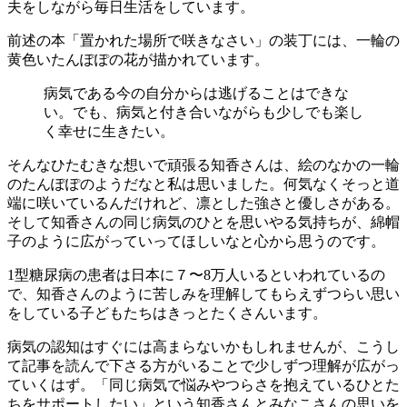
夫をしながら毎日生活をしています。
前述の本「置かれた場所で咲きなさい」の装丁には、一輪の
黄色いたんぽぽの花が描かれています。
病気である今の自分からは逃げることはできな
い。でも、病気と付き合いながらも少しでも楽し
く幸せに生きたい。
そんなひたむきな想いで頑張る知香さんは、絵のなかの一輪
のたんぽぽのようだなと私は思いました。何気なくそっと道
端に咲いているんだけれど、凛とした強さと優しさがある。
そして知香さんの同じ病気のひとを思いやる気持ちが、綿帽
子のように広がっていってほしいなと心から思うのです。
1型糖尿病の患者は日本に７〜8万人いるといわれているの
で、知香さんのように苦しみを理解してもらえずつらい思い
をしている子どもたちはきっとたくさんいます。
病気の認知はすぐには高まらないかもしれませんが、こうし
て記事を読んで下さる方がいることで少しずつ理解が広がっ
ていくはず。「同じ病気で悩みやつらさを抱えているひとた
ちをサポートしたい」という知香さんとみなこさんの思いを