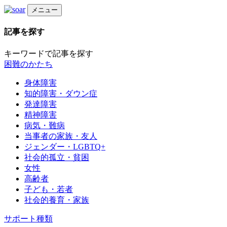
メニュー
記事を探す
キーワードで記事を探す
困難のかたち
身体障害
知的障害・ダウン症
発達障害
精神障害
病気・難病
当事者の家族・友人
ジェンダー・LGBTQ+
社会的孤立・貧困
女性
高齢者
子ども・若者
社会的養育・家族
サポート種類