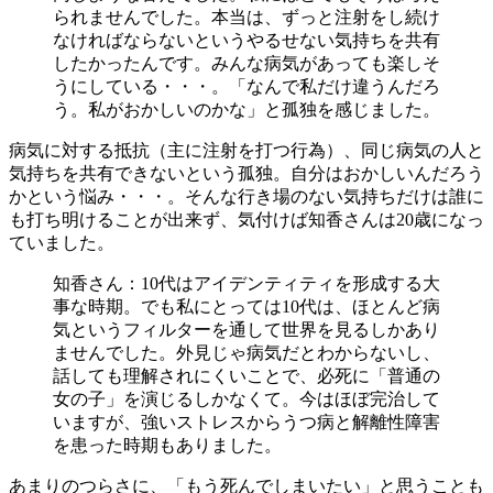
られませんでした。本当は、ずっと注射をし続け
なければならないというやるせない気持ちを共有
したかったんです。みんな病気があっても楽しそ
うにしている・・・。「なんで私だけ違うんだろ
う。私がおかしいのかな」と孤独を感じました。
病気に対する抵抗（主に注射を打つ行為）、同じ病気の人と
気持ちを共有できないという孤独。自分はおかしいんだろう
かという悩み・・・。そんな行き場のない気持ちだけは誰に
も打ち明けることが出来ず、気付けば知香さんは20歳になっ
ていました。
知香さん：10代はアイデンティティを形成する大
事な時期。でも私にとっては10代は、ほとんど病
気というフィルターを通して世界を見るしかあり
ませんでした。外見じゃ病気だとわからないし、
話しても理解されにくいことで、必死に「普通の
女の子」を演じるしかなくて。今はほぼ完治して
いますが、強いストレスからうつ病と解離性障害
を患った時期もありました。
あまりのつらさに、「もう死んでしまいたい」と思うことも