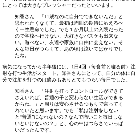
にとっては大きなプレッシャーだったといいます。
知香さん：「11歳なのに自分でできないんだ」と
思われたくなくて、最初は周囲の期待に応えるべ
く一生懸命でした。でも１か月以上の入院だった
ので学校へ行けない、大好きなバスケも出来な
い。遊べない、友達や家族に自由に会えない。そ
んな毎日がつらくて、あの頃は泣いてばかりでし
たね。
病気になってから半年後には、1日4回（毎食前と寝る前）注
射を打つ生活がスタート。知香さんにとって、自分の体に自
分で注射を打つのは痛みもありとてもつらい毎日でした。
知香さん：「注射を打ってコントロールができて
さえいれば、普通の子と変わらない生活ができる
からね。」と周りは安心させるつもりで言ってく
れていたと思います。でも「私は注射をしない
と“普通”になれないの？なんで痛いこと毎日しな
いといけないの？」と、心の中はつらさでいっぱ
いだったんです。