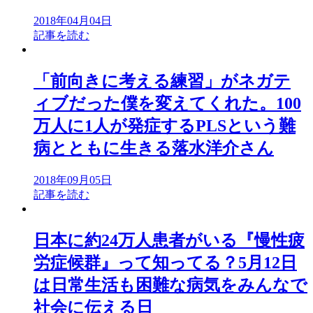
2018年04月04日
記事を読む
「前向きに考える練習」がネガテ
ィブだった僕を変えてくれた。100
万人に1人が発症するPLSという難
病とともに生きる落水洋介さん
2018年09月05日
記事を読む
日本に約24万人患者がいる『慢性疲
労症候群』って知ってる？5月12日
は日常生活も困難な病気をみんなで
社会に伝える日