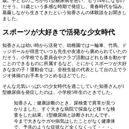
歳。子どものころから1型糖尿病を患い、もう14年になるの
だそう。11歳という多感な時期で発症し、青春時代を悩み、
葛藤しながら生きてきたという知香さんの体験談をお聞きし
ました。
スポーツが大好きで活発な少女時代
知香さんは幼い時から活発で、幼稚園では一輪車、竹馬、ド
ッジボールが得意でいつも先生や友達から褒められていたの
だそう。小学校でも委員会やクラブ活動はどれも体を動かす
ことのできるものに所属するなど、とにかくスポーツが大好
きな女の子！運動会では、全校生徒の代表として台の上でラ
ジオ体操のお手本をつとめるほどでした。
そんな元気いっぱいの少女時代を過ごしていた知香さんが1
型糖尿病を発症したのは、小学校5年生のときでした。
知香さん：健康診断のとき、尿検査で異常が見つ
かりました。すぐ大きな病院で採血など様々な検
査をした結果、1型糖尿病と診断されたんです。
今まで大きなケガや病気はしたことがなく健康体
で、予兆のような症状など全くなくって・・・。