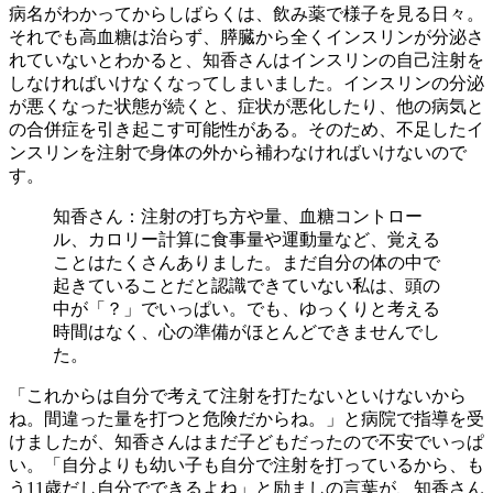
病名がわかってからしばらくは、飲み薬で様子を見る日々。
それでも高血糖は治らず、膵臓から全くインスリンが分泌さ
れていないとわかると、知香さんはインスリンの自己注射を
しなければいけなくなってしまいました。インスリンの分泌
が悪くなった状態が続くと、症状が悪化したり、他の病気と
の合併症を引き起こす可能性がある。そのため、不足したイ
ンスリンを注射で身体の外から補わなければいけないので
す。
知香さん：注射の打ち方や量、血糖コントロー
ル、カロリー計算に食事量や運動量など、覚える
ことはたくさんありました。まだ自分の体の中で
起きていることだと認識できていない私は、頭の
中が「？」でいっぱい。でも、ゆっくりと考える
時間はなく、心の準備がほとんどできませんでし
た。
「これからは自分で考えて注射を打たないといけないから
ね。間違った量を打つと危険だからね。」と病院で指導を受
けましたが、知香さんはまだ子どもだったので不安でいっぱ
い。「自分よりも幼い子も自分で注射を打っているから、も
う11歳だし自分でできるよね」と励ましの言葉が、知香さん