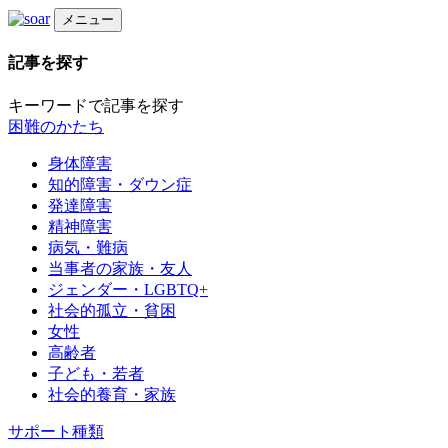
メニュー
記事を探す
キーワードで記事を探す
困難のかたち
身体障害
知的障害・ダウン症
発達障害
精神障害
病気・難病
当事者の家族・友人
ジェンダー・LGBTQ+
社会的孤立・貧困
女性
高齢者
子ども・若者
社会的養育・家族
サポート種類