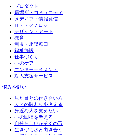
プロダクト
居場所・コミュニティ
メディア・情報発信
IT・テクノロジー
デザイン・アート
教育
制度・相談窓口
福祉施設
仕事づくり
心のケア
エンターテイメント
対人支援サービス
悩みや願い
見た目との付き合い方
人との関わりを考える
身近な人を支えたい
心の回復を考える
自分らしいかぞくの形
生きづらさと向き合う