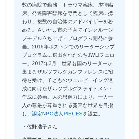
数の病院で勤務。トラウマ臨床、虐待臨
床、発達障害臨床を専門として臨床に携
わり、複数の自治体のアドバイザーを務
める。さいたま市の子育てインクルーシ
ブモデル立ち上げ・プログラム開発に参
画。2016年ボストンでのリーダーシップ
プログラムに選出されたのちJWLIフェロ
ー。2017年3月、世界各国のリーダーが
集まるザルツブルグカンファレンスに招
待を受け、子どものウェルビーイング達
成に向けたザルツブルグステイトメント
作成に参画。人の想像力により、一人一
人の尊厳が尊重される寛容な世界を目指
し、
認定NPO法人PIECES
を設立。
・佐野浩子さん